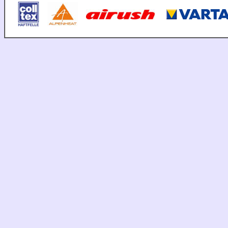
t
t
t
tt