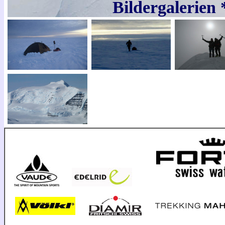
Bildergalerien 
t
tabt
t
t